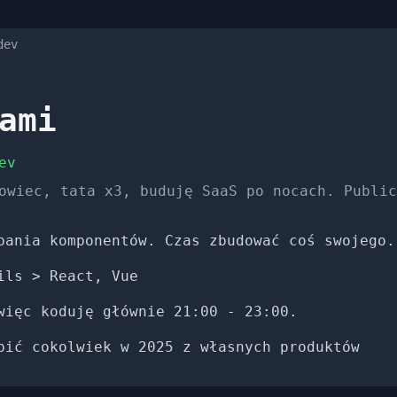
dev
ami
_
ev
owiec, tata x3, buduję SaaS po nocach. Public
pania komponentów. Czas zbudować coś swojego.
ils > React, Vue
więc koduję głównie 21:00 - 23:00.
bić cokolwiek w 2025 z własnych produktów