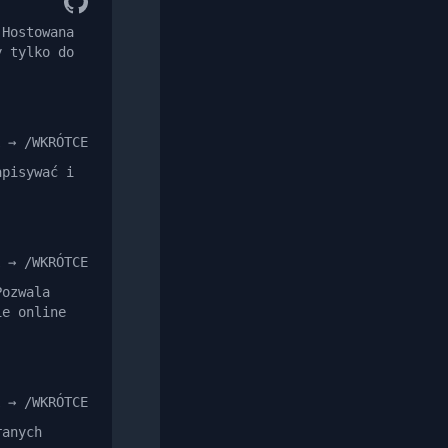
 Hostowana
y tylko do
 → /WKRÓTCE
apisywać i
.
 → /WKRÓTCE
Pozwala
ie online
 → /WKRÓTCE
ranych