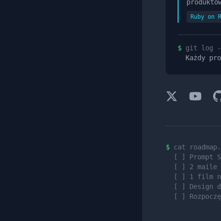
produktó
Ruby on 
$
git log -
Każdy pro
$
cat roadmap.
[ ] Prompt S
[ ] 2 maile 
[ ] 1 film n
[ ] Design d
[ ] Rozpoczę