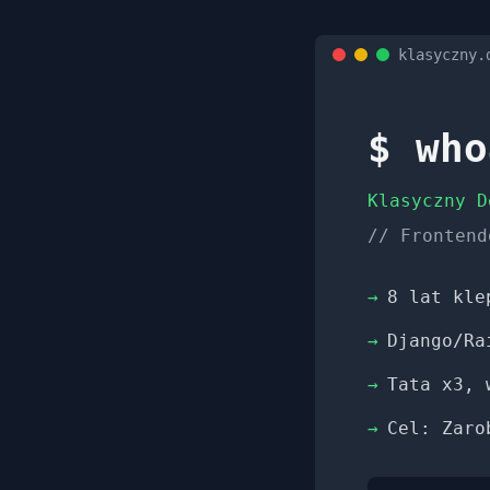
klasyczny.
$ who
Klasyczny D
// Frontend
→
8 lat kle
→
Django/Ra
→
Tata x3, 
→
Cel: Zaro