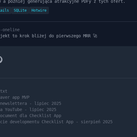
w a później generująca atrakcyjne PDFy z tych ofert.
Rails
SQLite
Hotwire
-oneline
jekt to krok bliżej do pierwszego MRR 🚀
txt
aver app MVP
newslettera - lipiec 2025
a YouTube - lipiec 2025
ocument dla Checklist App
cie developmentu Checklist App - sierpień 2025