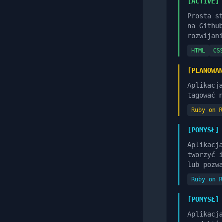
[ACTIVE]
Prosta s
na Githu
rozwijan
HTML
CS
[PLANOWA
Aplikacj
tagować 
Ruby on 
[POMYSŁ]
Aplikacj
tworzyć 
lub pozw
Ruby on 
[POMYSŁ]
Aplikacj