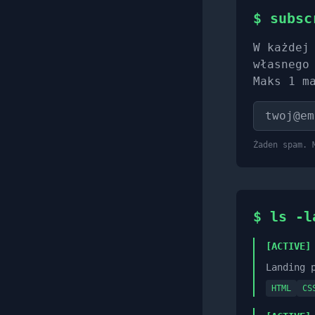
$ subsc
W każdej
własnego
Maks 1 m
Żaden spam. 
$ ls -l
[ACTIVE]
Landing 
HTML
CS